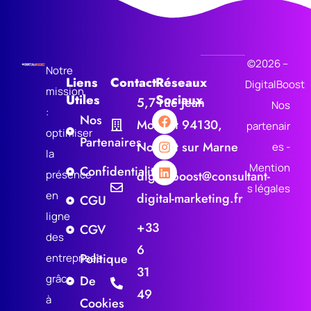
©2026 –
Notre
Liens
Contact
Réseaux
DigitalBoost
mission
Utiles
Sociaux
5,7 rue Jean
Nos
:
F
I
L
Nos
Monnet 94130,
a
n
i
partenair
optimiser
c
s
n
Partenaires
Nogent sur Marne
es -
e
t
k
la
b
a
e
Mention
Confidentialité
présence
digitalboost@consultant-
o
g
d
o
r
i
s légales
en
digital-marketing.fr
CGU
k
a
n
m
ligne
+33
CGV
des
6
Politique
entreprises
31
grâce
De
49
à
Cookies