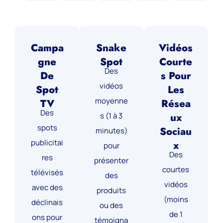
Campa
Snake
Vidéos
Gne
Spot
Courte
Des
De
S Pour
vidéos
Spot
Les
moyenne
TV
Résea
Des
Ux
s (1 à 3
spots
Sociau
minutes)
publicitai
X
pour
Des
res
présenter
courtes
télévisés
des
vidéos
avec des
produits
(moins
déclinais
ou des
de 1
ons pour
témoigna