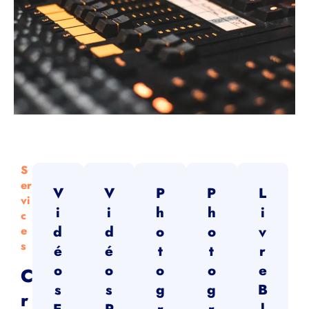
S
Er
V
V
P
P
L
Vi
I
I
H
H
I
C
D
D
O
O
V
E
S
É
É
T
T
R
O
O
O
O
E
C
S
S
G
G
B
R